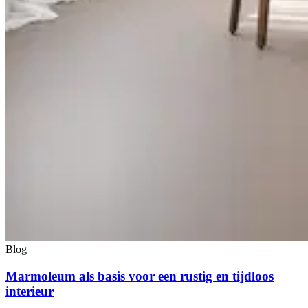
Blog
Marmoleum als basis voor een rustig en tijdloos
interieur