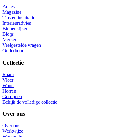
Acties
Magazine
Tips en inspiratie
Interieuradvies
Binnenkijkers
Blogs
Merken
Veelgestelde vragen
Onderhoud
Collectie
Raam
Vloer
Wand
Horren
Gordijnen
Bekijk de volledige collectie
Over ons
Over ons
Werkwijze
Werken bij