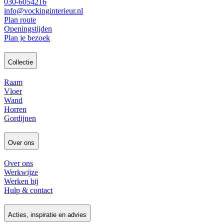
030-6054216
info@vockinginterieur.nl
Plan route
Openingstijden
Plan je bezoek
Collectie
Raam
Vloer
Wand
Horren
Gordijnen
Over ons
Over ons
Werkwijze
Werken bij
Hulp & contact
Acties, inspiratie en advies