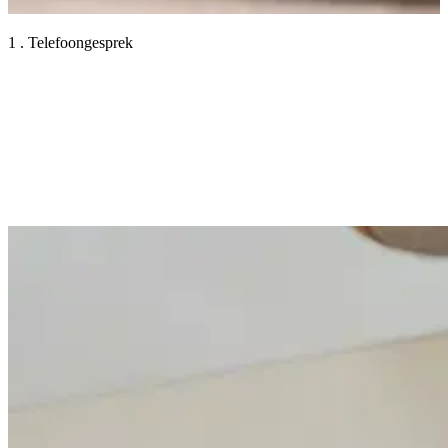
1 . Telefoongesprek
2