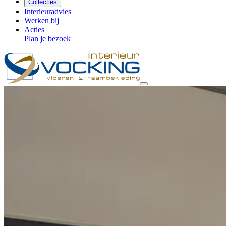
Collecties
Interieuradvies
Werken bij
Acties
Plan je bezoek