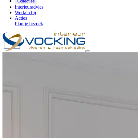
Collecties
Interieuradvies
Werken bij
Acties
Plan je bezoek